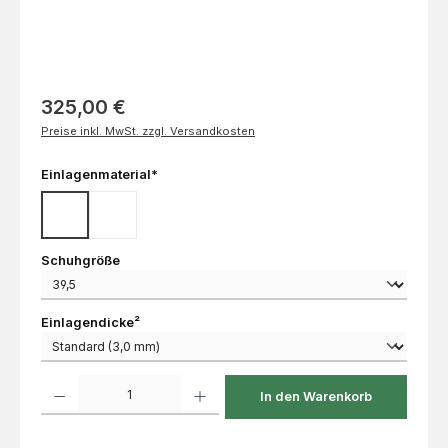
325,00 €
Preise inkl. MwSt. zzgl. Versandkosten
auswählen
Einlagenmaterial*
EVA
Kork
auswählen
Schuhgröße
auswählen
Einlagendicke²
Produkt Anzahl: Gib den gewünschten Wert ein oder benutze die Schaltflächen um die 
In den Warenkorb