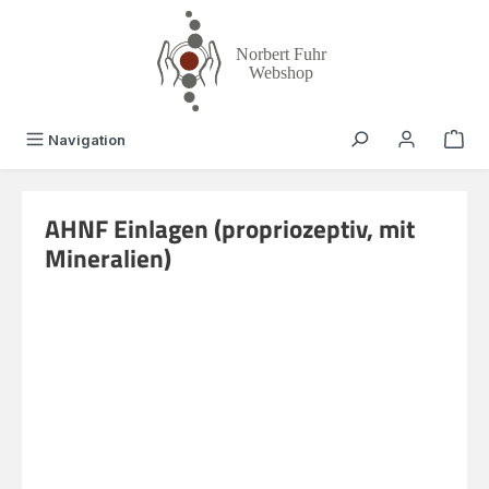
alt springen
Navigation
AHNF Einlagen (propriozeptiv, mit
Mineralien)
Bildergalerie überspringen